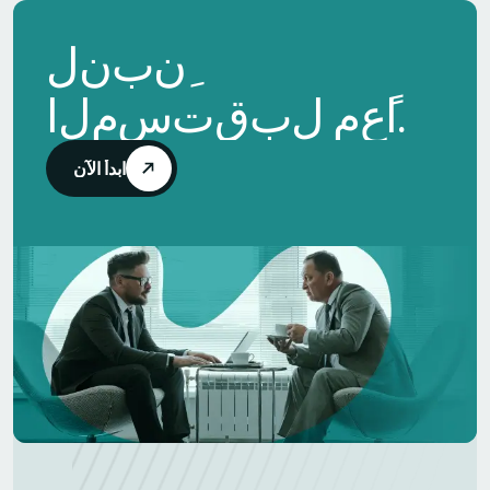
ن
ب
ن
ل
.
ا
ع
م
ل
ب
ق
ت
س
م
ل
ا
ابدأ الآن